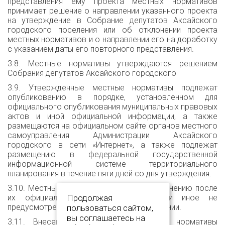
представления ему проекта местных нормативов
принимает решение о направлении указанного проекта
на утверждение в Собрание депутатов Аксайского
городского поселения или об отклонении проекта
местных нормативов и о направлении его на доработку
с указанием даты его повторного представления.
3.8. Местные нормативы утверждаются решением
Собрания депутатов Аксайского городского
3.9. Утвержденные местные нормативы подлежат
опубликованию в порядке, установленном для
официального опубликования муниципальных правовых
актов и иной официальной информации, а также
размещаются на официальном сайте органов местного
самоуправления Администрации Аксайского
городского в сети «Интернет», а также подлежат
размещению в федеральной государственной
информационной системе территориального
планирования в течение пяти дней со дня утверждения.
3.10. Местные нормативы подлежат применению после
их официального опубликования, если иное не
Продолжая
предусмотрено в решении об их утверждении.
пользоваться сайтом,
вы соглашаетесь на
3.11. Внесение изменений в местные нормативы